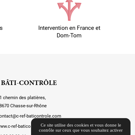
és
Intervention en France et
Dom-Tom
f BÂTI-CONTRÔLE
1 chemin des platières,
8670 Chasse-sur-Rhône
ontact@c-ref-baticontrole.com
Ce site utilise des cookies et vous donne le
ww.c-ref-baticontrole.com
contrôle sur ceux que vous souhaitez activer