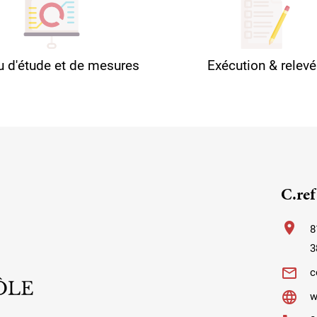
u d'étude et de mesures
Exécution & relev
C.re
location_on
8
3
mail_outline
c
language
w