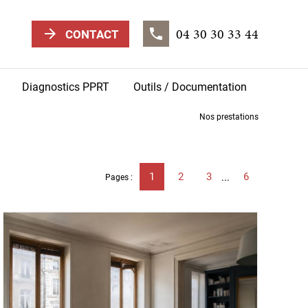
04 30 30 33 44
arrow_forward
phone
CONTACT
Diagnostics PPRT
Outils / Documentation
Nos prestations
1
2
3
6
...
Pages :