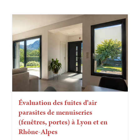
Évaluation des fuites d’air
parasites de menuiseries
(fenêtres, portes) à Lyon et en
Rhône-Alpes