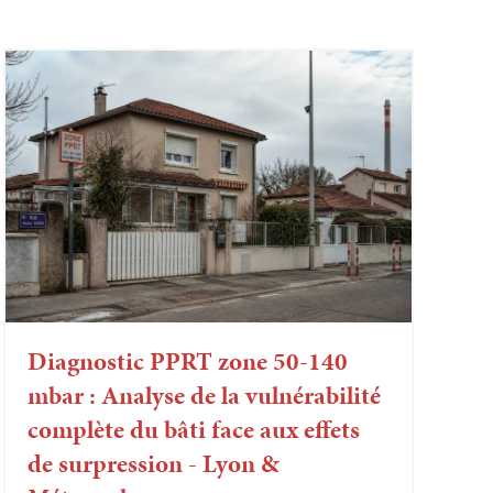
Diagnostic PPRT zone 50-140
mbar : Analyse de la vulnérabilité
complète du bâti face aux effets
de surpression - Lyon &