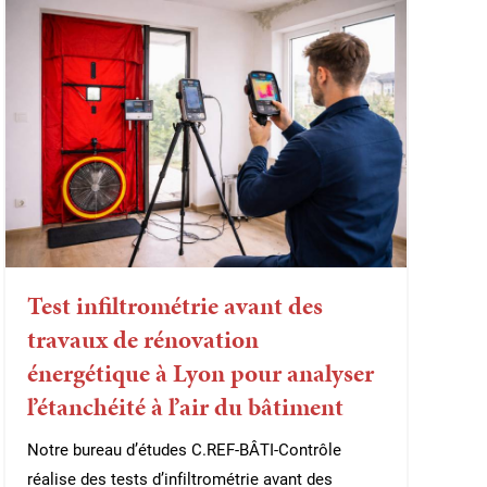
Test infiltrométrie avant des
travaux de rénovation
énergétique à Lyon pour analyser
l’étanchéité à l’air du bâtiment
Notre bureau d’études C.REF-BÂTI-Contrôle
réalise des tests d’infiltrométrie avant des