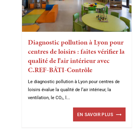
Diagnostic pollution à Lyon pour
centres de loisirs : faites vérifier la
qualité de l’air intérieur avec
C.REF-BÂTI-Contrôle
Le diagnostic pollution à Lyon pour centres de
loisirs évalue la qualité de l’air intérieur, la
ventilation, le CO₂, l...
EN SAVOIR PLUS