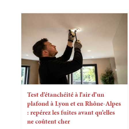
Test d’étanchéité à l’air d’un
plafond à Lyon et en Rhône-Alpes
: repérez les fuites avant qu’elles
ne coûtent cher