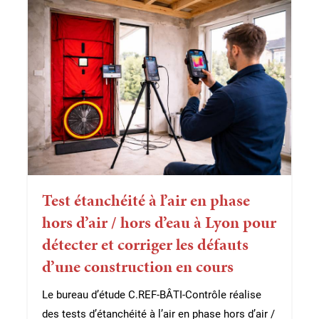
Test étanchéité à l’air en phase
hors d’air / hors d’eau à Lyon pour
détecter et corriger les défauts
d’une construction en cours
Le bureau d’étude C.REF-BÂTI-Contrôle réalise
des tests d’étanchéité à l’air en phase hors d’air /