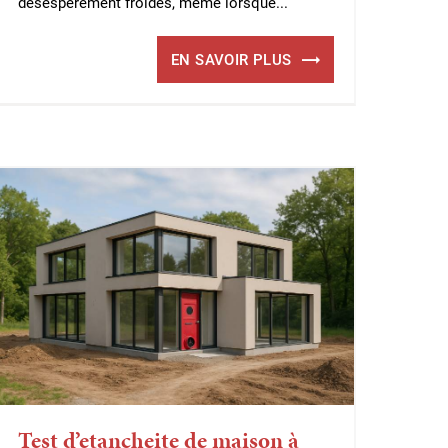
désespérément froides, même lorsque...
EN SAVOIR PLUS
Test d’etancheite de maison à