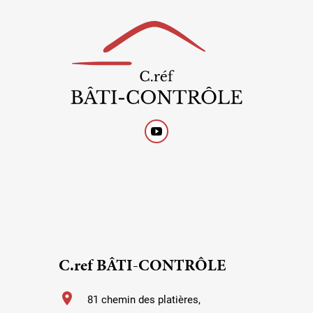
C.ref BÂTI-CONTRÔLE
location_on
81 chemin des platières,