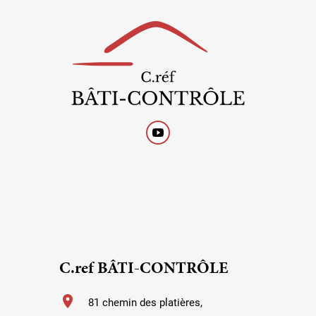
C.ref BÂTI-CONTRÔLE
location_on
81 chemin des platières,